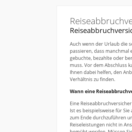
Reiseabbruchve
Reiseabbruchversi
Auch wenn der Urlaub die sc
passieren, dass manchmal 
gebuchte, bezahlte oder be
muss.
Vor dem Abschluss ka
Ihnen dabei helfen, den Anb
Verhältnis zu finden.
Wann eine Reiseabbruchve
Eine Reiseabbruchversiche
Ist es beispielsweise für Si
zum Ende durchzuführen un
Reiseleistungen nicht in A
bemüht werden.
Müssen Sie