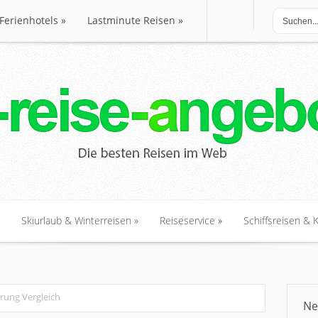
Ferienhotels
»
Lastminute Reisen
»
Ferienhotels
»
Lastminute Reisen
»
Skiurlaub & Winterreisen
»
Reiseservice
»
Schiffsreisen & 
Skiurlaub & Winterreisen
»
Reiseservice
»
Schiffsreisen & 
rung Vergleich
Ne