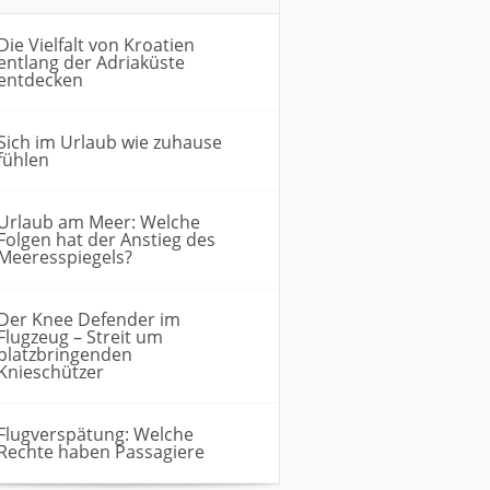
Die Vielfalt von Kroatien
entlang der Adriaküste
entdecken
Sich im Urlaub wie zuhause
fühlen
Urlaub am Meer: Welche
Folgen hat der Anstieg des
Meeresspiegels?
Der Knee Defender im
Flugzeug – Streit um
platzbringenden
Knieschützer
Flugverspätung: Welche
Rechte haben Passagiere