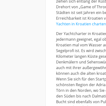
ziehen sich entlang der Küs
Drehort von „Game of Throne
Städten ist seit Jahren ein 
Erreichbarkeit ist Kroatien 
Yachten in Kroatien charter
Der Yachtcharter in Kroatien
jedermann geeignet, egal ob
Kroatien mal vom Wasser au
Segelprofi ist. Es wird zwis
Kilometer langen Küste gese
Denkmälern und Sehenswürdi
auch mit ihrer außergewöhn
können auch die alten kroa
Wenn Sie sich für den Start
schönsten Region der Adria
Törn in den Norden, wo Sie 
den Süden bis nach Dalmati
Bucht sind ebenfalls von Pul