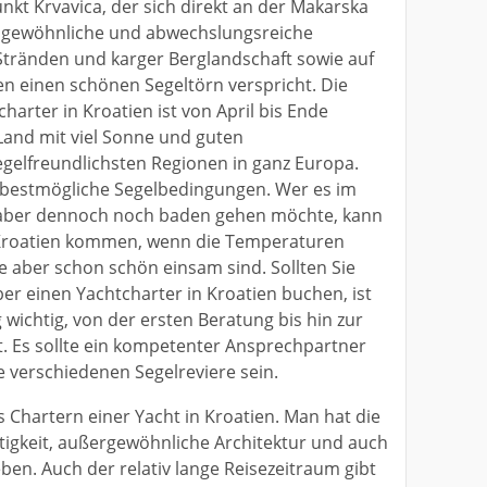
nkt Krvavica, der sich direkt an der Makarska
ungewöhnliche und abwechslungsreiche
tränden und karger Berglandschaft sowie auf
n einen schönen Segeltörn verspricht. Die
charter in Kroatien ist von April bis Ende
Land mit viel Sonne und guten
elfreundlichsten Regionen in ganz Europa.
r bestmögliche Segelbedingungen. Wer es im
 aber dennoch noch baden gehen möchte, kann
Kroatien kommen, wenn die Temperaturen
 aber schon schön einsam sind. Sollten Sie
er einen Yachtcharter in Kroatien buchen, ist
ichtig, von der ersten Beratung bis hin zur
 Es sollte ein kompetenter Ansprechpartner
e verschiedenen Segelreviere sein.
s Chartern einer Yacht in Kroatien. Man hat die
ältigkeit, außergewöhnliche Architektur und auch
ben. Auch der relativ lange Reisezeitraum gibt