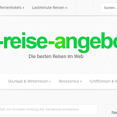
Ferienhotels
»
Lastminute Reisen
»
Ferienhotels
»
Lastminute Reisen
»
Skiurlaub & Winterreisen
»
Reiseservice
»
Schiffsreisen & 
Skiurlaub & Winterreisen
»
Reiseservice
»
Schiffsreisen & 
lfalt von Kroatien entlang der Adriaküste entdecken
Ne