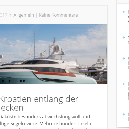
2017 in
Allgemein
|
Keine Kommentare
 Kroatien entlang der
decken
Adriaküste besonders abwechslungsvoll und
ältige Segelreviere. Mehrere hundert Inseln