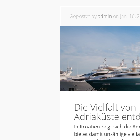
Gepostet by
admin
on Jan. 16, 
Die Vielfalt von
Adriaküste ent
In Kroatien zeigt sich die 
bietet damit unzählige vielf