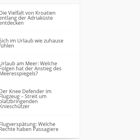
Die Vielfalt von Kroatien
entlang der Adriaküste
entdecken
Sich im Urlaub wie zuhause
fühlen
Urlaub am Meer: Welche
Folgen hat der Anstieg des
Meeresspiegels?
Der Knee Defender im
Flugzeug – Streit um
platzbringenden
Knieschützer
Flugverspätung: Welche
Rechte haben Passagiere