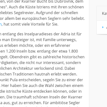
ten, von der Kvarner Bucht bis Dubrovnik, dem
s“. Auch die Küste Istriens mit ihren schönen
beliebtes Segelrevier. Aufgrund der schnellen
Ka
vor allem bei europäischen Seglern sehr beliebt.
n
, hat somit viele Vorteile für Sie.
 entlang des Inselparadieses der Adria ist für
 man Einsteiger ist, mit Familie unterwegs,
s erleben möchte, oder ein erfahrener
chen 1.200 Inseln bzw. entlang der etwa 1.800
gelt. Obendrein gibt es zahlreiche historischen
gkeiten, die nicht nur interessant, sondern
lichen Architektur verlockend sind. Dabei
tischen Traditionen hautnah erlebt werden.
punkt Pula entscheiden, segeln Sie zu einer der
. Hier haben Sie auch die Wahl zwischen einem
die istrische Küste entdecken können, oder in
en. Die traumhaft schönen Inseln der Kvarner
a aus, gut zu erreichen. Für ambitiöse Segler